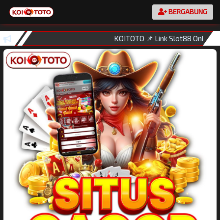
BERGABUNG
KOITOTO 📌 Link Slot88 Online Te