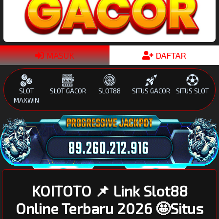
MASUK
DAFTAR
SLOT
SLOT GACOR
SLOT88
SITUS GACOR
SITUS SLOT
MAXWIN
KOITOTO 📌 Link Slot88
Online Terbaru 2026 🤩Situs